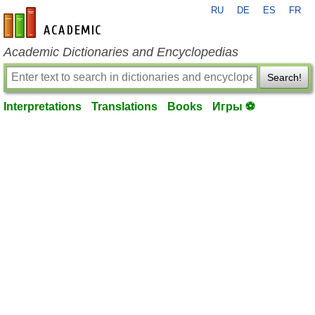
RU
DE
ES
FR
en-academic.com
Academic Dictionaries and Encyclopedias
Search!
Interpretations
Translations
Books
Игры ⚽