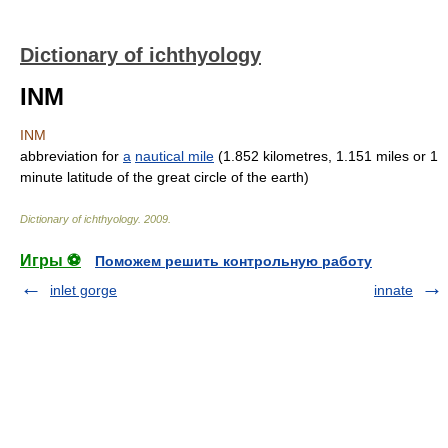
Dictionary of ichthyology
INM
INM
abbreviation for
a
nautical mile
(1.852 kilometres, 1.151 miles or 1
minute latitude of the great circle of the earth)
Dictionary of ichthyology
.
2009
.
Игры ⚽
Поможем решить контрольную работу
inlet gorge
innate