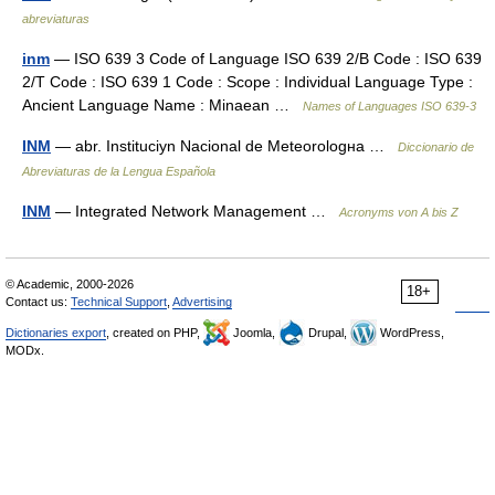
abreviaturas
inm
— ISO 639 3 Code of Language ISO 639 2/B Code : ISO 639
2/T Code : ISO 639 1 Code : Scope : Individual Language Type :
Ancient Language Name : Minaean …
Names of Languages ISO 639-3
INM
— abr. Instituciуn Nacional de Meteorologнa …
Diccionario de
Abreviaturas de la Lengua Española
INM
— Integrated Network Management …
Acronyms von A bis Z
© Academic, 2000-2026
18+
Contact us:
Technical Support
,
Advertising
Dictionaries export
, created on PHP,
Joomla,
Drupal,
WordPress,
MODx.