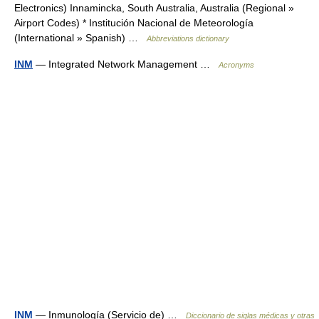
Electronics) Innamincka, South Australia, Australia (Regional »
Airport Codes) * Institución Nacional de Meteorología
(International » Spanish) …
Abbreviations dictionary
INM
— Integrated Network Management …
Acronyms
INM
— Inmunología (Servicio de) …
Diccionario de siglas médicas y otras